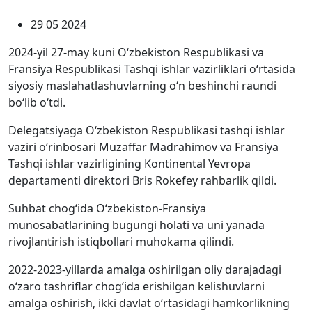
29 05 2024
2024-yil 27-may kuni O‘zbekiston Respublikasi va
Fransiya Respublikasi Tashqi ishlar vazirliklari o‘rtasida
siyosiy maslahatlashuvlarning o‘n beshinchi raundi
bo‘lib o‘tdi.
Delegatsiyaga O‘zbekiston Respublikasi tashqi ishlar
vaziri o‘rinbosari Muzaffar Madrahimov va Fransiya
Tashqi ishlar vazirligining Kontinental Yevropa
departamenti direktori Bris Rokefey rahbarlik qildi.
Suhbat chog‘ida O‘zbekiston-Fransiya
munosabatlarining bugungi holati va uni yanada
rivojlantirish istiqbollari muhokama qilindi.
2022-2023-yillarda amalga oshirilgan oliy darajadagi
o‘zaro tashriflar chog‘ida erishilgan kelishuvlarni
amalga oshirish, ikki davlat o‘rtasidagi hamkorlikning