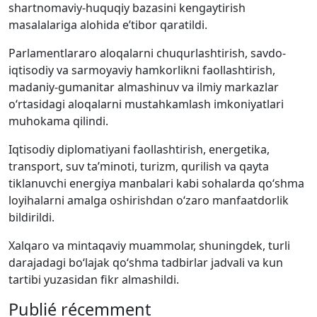
shartnomaviy-huquqiy bazasini kengaytirish
masalalariga alohida e’tibor qaratildi.
Parlamentlararo aloqalarni chuqurlashtirish, savdo-
iqtisodiy va sarmoyaviy hamkorlikni faollashtirish,
madaniy-gumanitar almashinuv va ilmiy markazlar
o‘rtasidagi aloqalarni mustahkamlash imkoniyatlari
muhokama qilindi.
Iqtisodiy diplomatiyani faollashtirish, energetika,
transport, suv ta’minoti, turizm, qurilish va qayta
tiklanuvchi energiya manbalari kabi sohalarda qo‘shma
loyihalarni amalga oshirishdan o‘zaro manfaatdorlik
bildirildi.
Xalqaro va mintaqaviy muammolar, shuningdek, turli
darajadagi bo‘lajak qo‘shma tadbirlar jadvali va kun
tartibi yuzasidan fikr almashildi.
Publié récemment