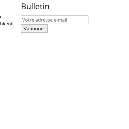
Bulletin
o
hkent,