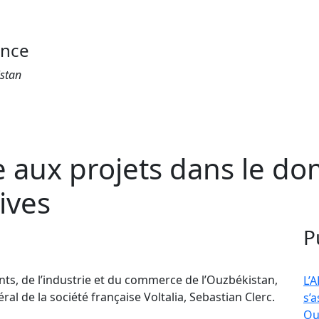
ance
istan
sse aux projets dans le d
ives
P
nts, de l’industrie et du commerce de l’Ouzbékistan,
L’
ral de la société française Voltalia, Sebastian Clerc.
s’
Ou