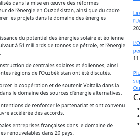
alisés dans la mise en œuvre des réformes
eur de l’énergie en Ouzbékistan, ainsi que du cadre
La
érer les projets dans le domaine des énergies
l’
20
issance du potentiel des énergies solaire et éolienne
L’
uivaut à 51 milliards de tonnes de pétrole, et l’énergie
pe
.
11
nstruction de centrales solaires et éoliennes, ainsi
ntes régions de l’Ouzbékistan ont été discutés.
Pl
su
orcer la coopération et de soutenir Voltalia dans la
Ou
 dans le domaine des sources d’énergie alternatives.
C
 intentions de renforcer le partenariat et ont convenu
uvre accélérée des accords.
cipales entreprises françaises dans le domaine de
gies renouvelables dans 20 pays.