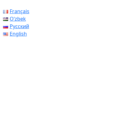
Français
Oʻzbek
Русский
English