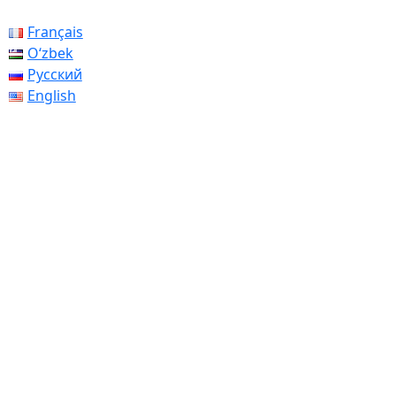
Français
Oʻzbek
Русский
English