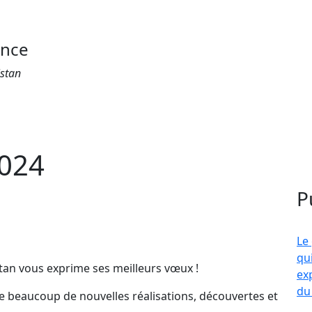
ance
istan
2024
P
Le
qu
n vous exprime ses meilleurs vœux !
ex
du
 beaucoup de nouvelles réalisations, découvertes et