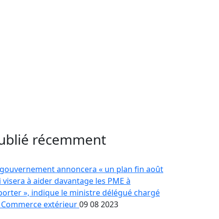
ublié récemment
 gouvernement annoncera « un plan fin août
i visera à aider davantage les PME à
porter », indique le ministre délégué chargé
 Commerce extérieur
09 08 2023