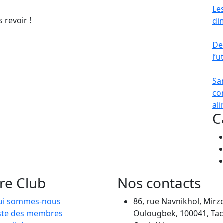
Le
 revoir !
di
De
l’u
Sa
co
al
C
re Club
Nos contacts
ui sommes-nous
86, rue Navnikhol, Mirz
ste des membres
Oulougbek, 100041, Tac