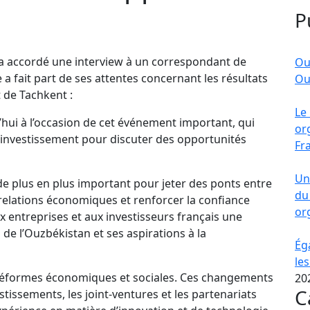
P
 a accordé une interview à un correspondant de
Ou
 a fait part de ses attentes concernant les résultats
Ou
 de Tachkent :
Le
d’hui à l’occasion de cet événement important, qui
or
l’investissement pour discuter des opportunités
Fr
Un
de plus en plus important pour jeter des ponts entre
du
relations économiques et renforcer la confiance
or
ux entreprises et aux investisseurs français une
de l’Ouzbékistan et ses aspirations à la
Ég
le
 réformes économiques et sociales. Ces changements
20
C
issements, les joint-ventures et les partenariats