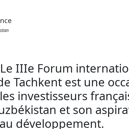
ance
istan
 Le IIIe Forum internati
de Tachkent est une occ
t les investisseurs franç
Ouzbékistan et son aspira
 au développement.