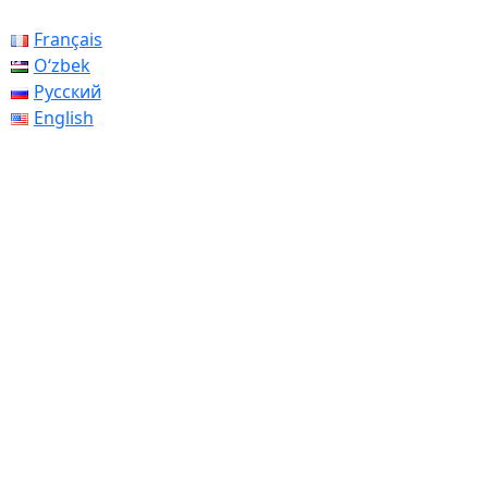
Français
Oʻzbek
Русский
English