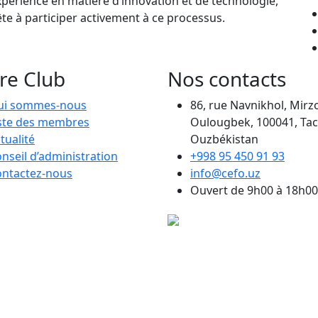
xpérience en matière d’innovation et de technologie,
ête à participer activement à ce processus.
re Club
Nos contacts
ui sommes-nous
86, rue Navnikhol, Mirz
ste des membres
Oulougbek, 100041, Tac
tualité
Ouzbékistan
nseil d’administration
+998 95 450 91 93
ntactez-nous
info@cefo.uz
Ouvert de 9h00 à 18h00