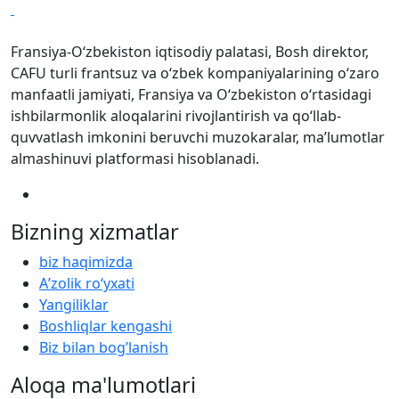
Fransiya-O‘zbekiston iqtisodiy palatasi, Bosh direktor,
CAFU turli frantsuz va oʻzbek kompaniyalarining oʻzaro
manfaatli jamiyati, Fransiya va Oʻzbekiston oʻrtasidagi
ishbilarmonlik aloqalarini rivojlantirish va qoʻllab-
quvvatlash imkonini beruvchi muzokaralar, maʼlumotlar
almashinuvi platformasi hisoblanadi.
Bizning xizmatlar
biz haqimizda
Aʼzolik roʻyxati
Yangiliklar
Boshliqlar kengashi
Biz bilan bog’lanish
Aloqa ma'lumotlari