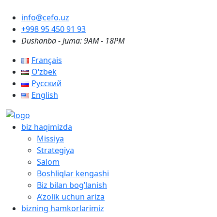
info@cefo.uz
+998 95 450 91 93
Dushanba - Juma: 9AM - 18PM
Français
Oʻzbek
Русский
English
biz haqimizda
Missiya
Strategiya
Salom
Boshliqlar kengashi
Biz bilan bog’lanish
A’zolik uchun ariza
bizning hamkorlarimiz