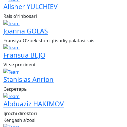
Alisher YULCHIEV
Rais o'rinbosari
Joanna GOLAS
Fransiya-O‘zbekiston iqtisodiy palatasi raisi
Fransua BEJO
Vitse prezident
Stanislas Anrion
Секретарь
Abduaziz HAKIMOV
Ijrochi direktori
Kengash a'zosi