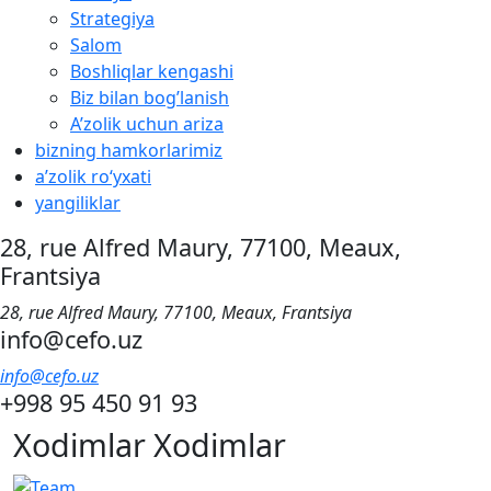
Strategiya
Salom
Boshliqlar kengashi
Biz bilan bog’lanish
A’zolik uchun ariza
bizning hamkorlarimiz
aʼzolik roʻyxati
yangiliklar
28, rue Alfred Maury, 77100, Meaux,
Frantsiya
28, rue Alfred Maury, 77100, Meaux, Frantsiya
info@cefo.uz
info@cefo.uz
+998 95 450 91 93
Xodimlar
Xodimlar