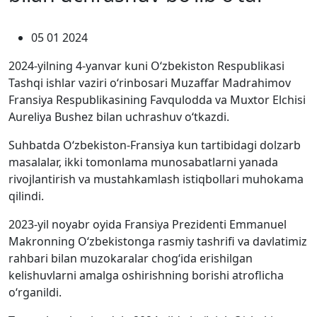
05 01 2024
2024-yilning 4-yanvar kuni O‘zbekiston Respublikasi
Tashqi ishlar vaziri o‘rinbosari Muzaffar Madrahimov
Fransiya Respublikasining Favqulodda va Muxtor Elchisi
Aureliya Bushez bilan uchrashuv o‘tkazdi.
Suhbatda O‘zbekiston-Fransiya kun tartibidagi dolzarb
masalalar, ikki tomonlama munosabatlarni yanada
rivojlantirish va mustahkamlash istiqbollari muhokama
qilindi.
2023-yil noyabr oyida Fransiya Prezidenti Emmanuel
Makronning O‘zbekistonga rasmiy tashrifi va davlatimiz
rahbari bilan muzokaralar chog‘ida erishilgan
kelishuvlarni amalga oshirishning borishi atroflicha
o‘rganildi.