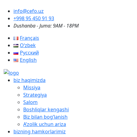
info@cefo.uz
+998 95 450 91 93
Dushanba - Juma: 9AM - 18PM
Français
Oʻzbek
Русский
English
biz haqimizda
Missiya
Strategiya
Salom
Boshliqlar kengashi
Biz bilan bog’lanish
A’zolik uchun ariza
bizning hamkorlarimiz