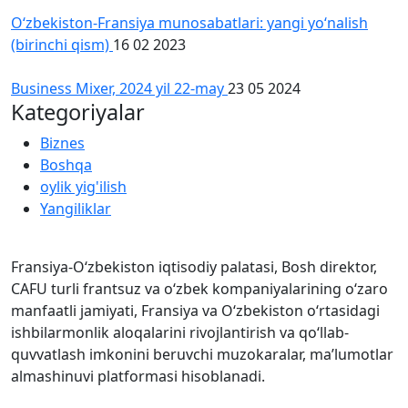
O‘zbekiston-Fransiya munosabatlari: yangi yo‘nalish
(birinchi qism)
16 02 2023
Business Mixer, 2024 yil 22-may
23 05 2024
Kategoriyalar
Biznes
Boshqa
oylik yig'ilish
Yangiliklar
Fransiya-O‘zbekiston iqtisodiy palatasi, Bosh direktor,
CAFU turli frantsuz va oʻzbek kompaniyalarining oʻzaro
manfaatli jamiyati, Fransiya va Oʻzbekiston oʻrtasidagi
ishbilarmonlik aloqalarini rivojlantirish va qoʻllab-
quvvatlash imkonini beruvchi muzokaralar, maʼlumotlar
almashinuvi platformasi hisoblanadi.