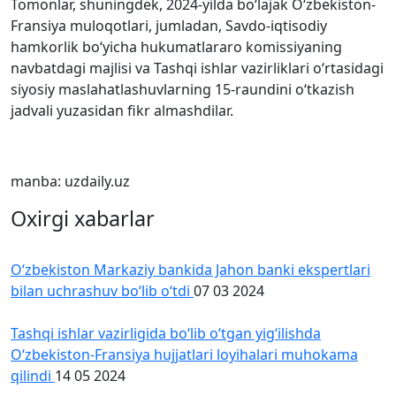
Tomonlar, shuningdek, 2024-yilda bo‘lajak O‘zbekiston-
Fransiya muloqotlari, jumladan, Savdo-iqtisodiy
hamkorlik bo‘yicha hukumatlararo komissiyaning
navbatdagi majlisi va Tashqi ishlar vazirliklari o‘rtasidagi
siyosiy maslahatlashuvlarning 15-raundini o‘tkazish
jadvali yuzasidan fikr almashdilar.
manba: uzdaily.uz
Oxirgi xabarlar
O‘zbekiston Markaziy bankida Jahon banki ekspertlari
bilan uchrashuv bo‘lib o‘tdi
07 03 2024
Tashqi ishlar vazirligida boʻlib oʻtgan yigʻilishda
Oʻzbekiston-Fransiya hujjatlari loyihalari muhokama
qilindi
14 05 2024