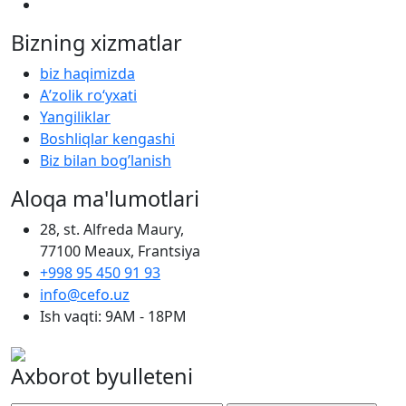
Bizning xizmatlar
biz haqimizda
Aʼzolik roʻyxati
Yangiliklar
Boshliqlar kengashi
Biz bilan bog’lanish
Aloqa ma'lumotlari
28, st. Alfreda Maury,
77100 Meaux, Frantsiya
+998 95 450 91 93
info@cefo.uz
Ish vaqti: 9AM - 18PM
Axborot byulleteni