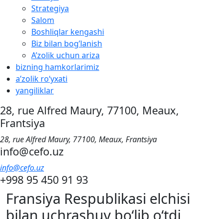
Strategiya
Salom
Boshliqlar kengashi
Biz bilan bog’lanish
A’zolik uchun ariza
bizning hamkorlarimiz
aʼzolik roʻyxati
yangiliklar
28, rue Alfred Maury, 77100, Meaux,
Frantsiya
28, rue Alfred Maury, 77100, Meaux, Frantsiya
info@cefo.uz
info@cefo.uz
+998 95 450 91 93
Fransiya Respublikasi elchisi
bilan uchrashuv bo‘lib o‘tdi