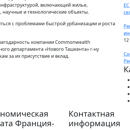
инфраструктурой, включающей жилье,
ЕС
, научные и технологические объекты.
се
иться с проблемами быстрой урбанизации и роста
Ре
ин
12
лагодарность компании Commonwealth
ного департамента «Нового Ташкента» г-ну
Со
кам за их присутствие и вклад.
Ре
К
ономическая
Контактная
ата Франция-
информация