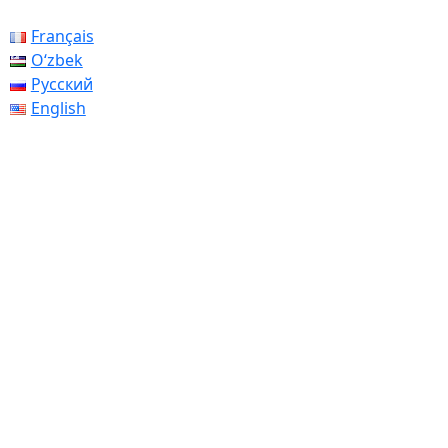
Français
Oʻzbek
Русский
English