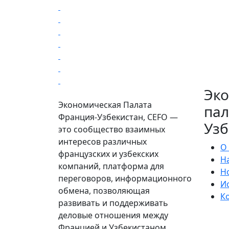
Эк
Экономическая Палата
пал
Франция-Узбекистан, CEFO —
Узб
это сообщество взаимных
интересов различных
О
французских и узбекских
Н
компаний, платформа для
Н
переговоров, информационного
И
обмена, позволяющая
К
развивать и поддерживать
деловые отношения между
Францией и Узбекистаном.