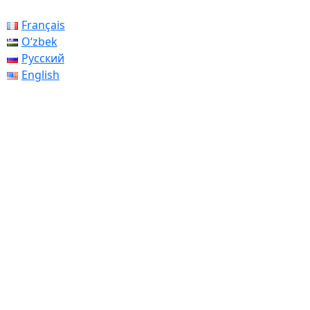
Français
Oʻzbek
Русский
English