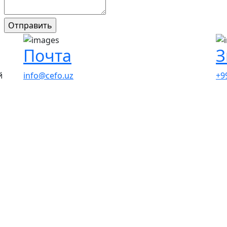
Почта
З
й
info@cefo.uz
+9