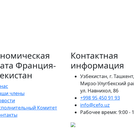
ономическая
Контактная
ата Франция-
информация
екистан
Узбекистан, г. Ташкент
Мирзо-Улугбекский ра
 нас
ул. Навнихол, 86
аши члены
+998 95 450 91 93
овости
info@cefo.uz
сполнительный Комитет
Рабочее время: 9:00 - 
онтакты