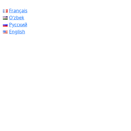
Français
Oʻzbek
Русский
English