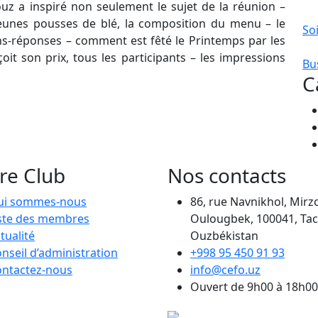
uz a inspiré non seulement le sujet de la réunion –
 jeunes pousses de blé, la composition du menu – le
So
ns-réponses – comment est fêté le Printemps par les
t son prix, tous les participants – les impressions
Bu
C
re Club
Nos contacts
ui sommes-nous
86, rue Navnikhol, Mirz
ste des membres
Oulougbek, 100041, Tac
tualité
Ouzbékistan
nseil d’administration
+998 95 450 91 93
ntactez-nous
info@cefo.uz
Ouvert de 9h00 à 18h00