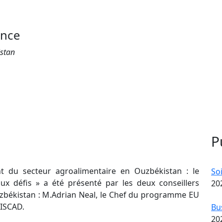
ance
istan
P
t du secteur agroalimentaire en Ouzbékistan : le
So
ux défis » a été présenté par les deux conseillers
20
Ouzbékistan : M.Adrian Neal, le Chef du programme EU
’ISCAD.
Bu
20